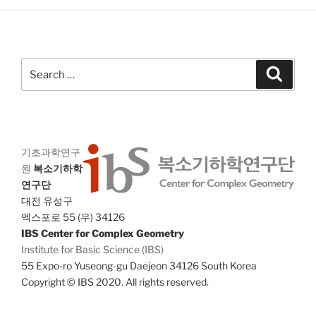
g
n
a
d
t
V
i
Search
Search
i
o
for:
n
e
w
s
N
기초과학연구
원
복소기하학
a
연구단
v
대전 유성구
i
엑스포로 55 (우) 34126
g
IBS Center for Complex Geometry
Institute for Basic Science (IBS)
a
55 Expo-ro Yuseong-gu Daejeon 34126 South Korea
t
Copyright © IBS 2020. All rights reserved.
i
o