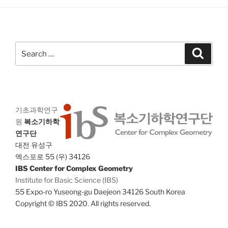
w
s
N
a
Search
Search
for:
v
i
g
a
기초과학연구
t
원
복소기하학
i
연구단
대전 유성구
o
엑스포로 55 (우) 34126
n
IBS Center for Complex Geometry
Institute for Basic Science (IBS)
55 Expo-ro Yuseong-gu Daejeon 34126 South Korea
Copyright © IBS 2020. All rights reserved.