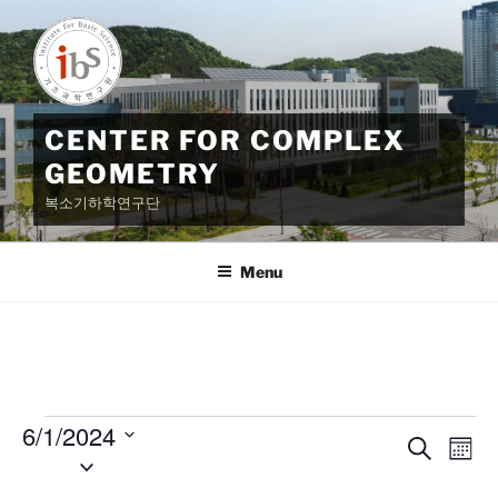
Skip
to
content
CENTER FOR COMPLEX
GEOMETRY
복소기하학연구단
Menu
Events
6/1/2024
E
E
S
M
S
e
v
v
o
a
e