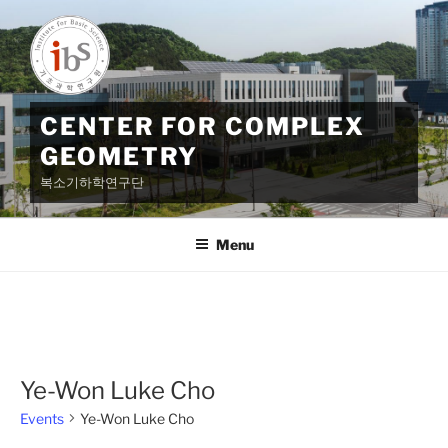
Skip
to
content
CENTER FOR COMPLEX
GEOMETRY
복소기하학연구단
Menu
Ye-Won Luke Cho
Events
Ye-Won Luke Cho