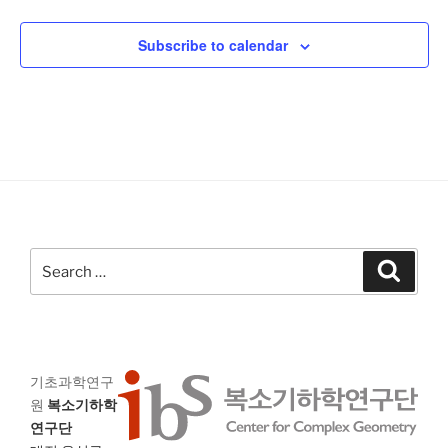
V
n
i
i
o
t
Subscribe to calendar
n
e
s
w
s
N
a
v
i
g
Search
Search
a
for:
t
i
o
기초과학연구
n
원
복소기하학
연구단